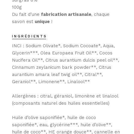
Surgras 8%
100g
Du fait d’une
fabrication artisanale
, chaque
savon est
unique
!
INGRÉDIENTS
INCI : Sodium Olivate*, Sodium Cocoate*, Aqua,
Glycerin***, Olea Europaea Fruit Oil**, Cocos
Nucifera Oil**, Citrus aurantium dulcis peel oil**,
Cinnamum zeylanicum bark powder**, Citrus
aurantium amara leaf twig oil**, Citral**,
Geraniol**, Limonene**, Linalool**
Allergènes : citral, géraniol, limonène et linalool
(composants naturel des huiles essentielles)
Huile d’olive saponifiée*, huile de coco
saponifiée*, eau, glycérine***, huile d’olive**,
huile de coco**, HE orange douce**, cannelle en