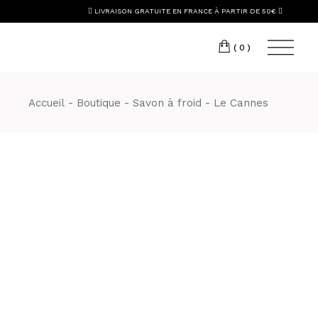
Skip
LIVRAISON GRATUITE EN FRANCE À PARTIR DE 50€
to
the
content
(0)
Accueil
Boutique
Savon à froid
Le Cannes