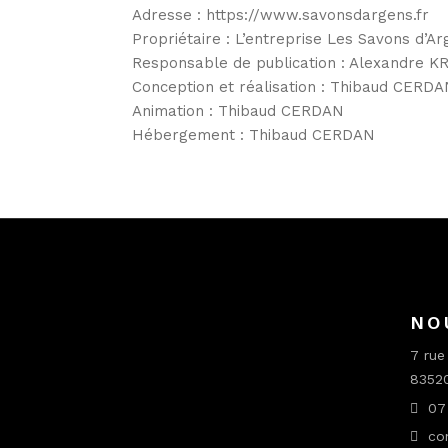
Adresse : https://www.savonsdargens.fr
Le Valensole
Boîte d
Propriétaire : L’entreprise Les Savons d’A
Coffret « Tour en
porte-s
Responsable de publication : Alexandre 
Provence » 6 savons
Conception et réalisation : Thibaud CERD
Coffret « Trésors de
Animation : Thibaud CERDAN
Provence » 8 savons
Hébergement : Thibaud CERDAN
Savon «invité» (25g)
NO
7 rue
83520
07 
con