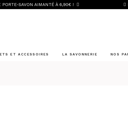
 PORTE-SAVON AIMANTÉ À 6,90€ !
ETS ET ACCESSOIRES
LA SAVONNERIE
NOS PA
« Tour en
e » 6 savons
« Trésors de
e » 8 savons
avon
sauve-
en sisal