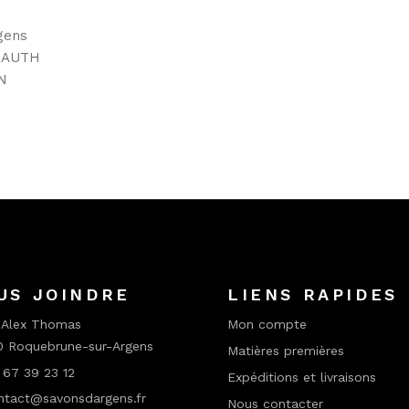
e transport
rgens
avon
KRAUTH
AN
US JOINDRE
LIENS RAPIDES
 Alex Thomas
Mon compte
 Roquebrune-sur-Argens
Matières premières
67 39 23 12
Expéditions et livraisons
tact@savonsdargens.fr
Nous contacter