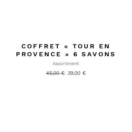
COFFRET « TOUR EN
PROVENCE » 6 SAVONS
Assortiment
45,00
€
39,00
€
Le
Le
prix
prix
initial
actuel
était :
est :
45,00 €.
39,00 €.