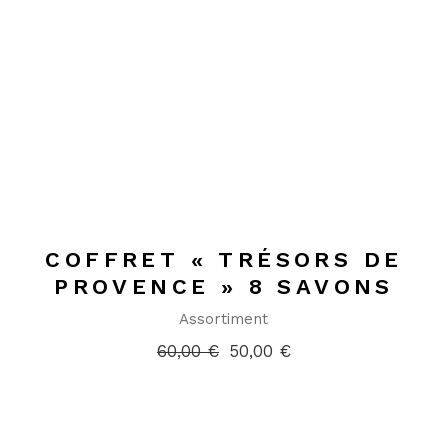
COFFRET « TRÉSORS DE
PROVENCE » 8 SAVONS
Assortiment
60,00
€
50,00
€
Le
Le
prix
prix
initial
actuel
était :
est :
60,00 €.
50,00 €.