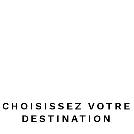
Les Savons
CHOISISSEZ VOTRE
DESTINATION
d'Argens