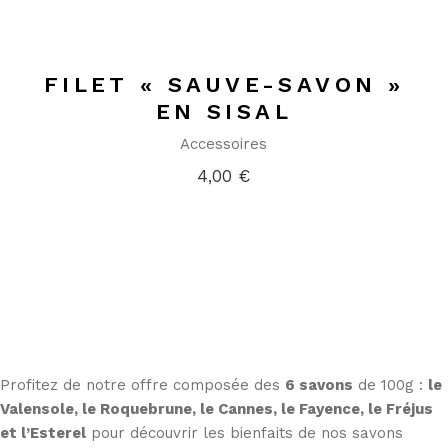
FILET « SAUVE-SAVON »
EN SISAL
Accessoires
4,00
€
L'ASSORTIMENT «TOUR
EN PROVENCE» POUR
UNE ESCAPADE DE
DOUCEUR
Profitez de notre offre composée des
6 savons
de 100g :
le
Valensole, le Roquebrune, le Cannes, le Fayence, le Fréjus
et l’Esterel
pour découvrir les bienfaits de nos savons