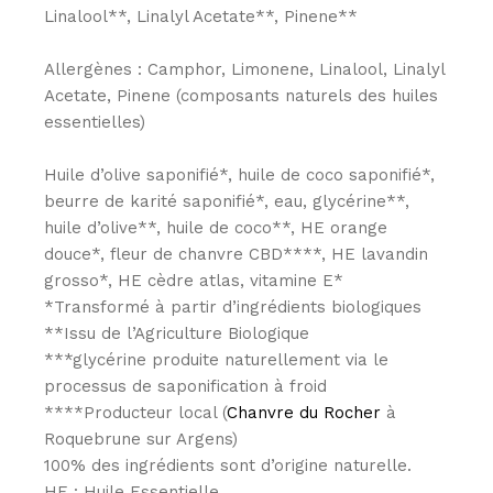
Linalool**, Linalyl Acetate**, Pinene**
Allergènes : Camphor, Limonene, Linalool, Linalyl
Acetate, Pinene (composants naturels des huiles
essentielles)
Huile d’olive saponifié*, huile de coco saponifié*,
beurre de karité saponifié*, eau, glycérine**,
huile d’olive**, huile de coco**, HE orange
douce*, fleur de chanvre CBD****, HE lavandin
grosso*, HE cèdre atlas, vitamine E*
*Transformé à partir d’ingrédients biologiques
**Issu de l’Agriculture Biologique
***glycérine produite naturellement via le
processus de saponification à froid
****Producteur local (
Chanvre du Rocher
à
Roquebrune sur Argens)
100% des ingrédients sont d’origine naturelle.
HE : Huile Essentielle