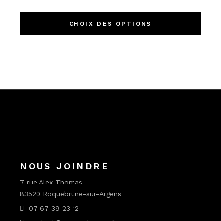
Ce
produ
a
CHOIX DES OPTIONS
plusi
variat
Les
optio
peuv
être
chois
sur
la
page
du
produ
NOUS JOINDRE
7 rue Alex Thomas
83520 Roquebrune-sur-Argens
07 67 39 23 12