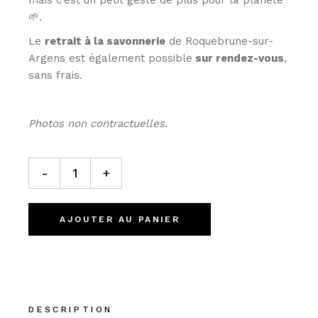
mais c’est un petit geste de plus pour la planète
🌱.
Le
retrait à la savonnerie
de Roquebrune-sur-
Argens est également possible
sur rendez-vous
,
sans frais.
Photos non contractuelles
.
Le Canebière quantity
-
+
AJOUTER AU PANIER
DESCRIPTION