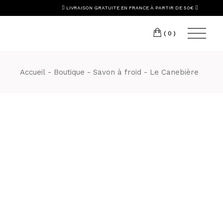
Skip
LIVRAISON GRATUITE EN FRANCE À PARTIR DE 50€
to
the
content
(0)
Accueil
Boutique
Savon à froid
Le Canebière