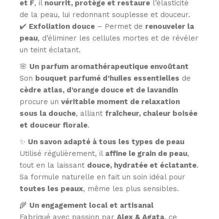
et F
, il
nourrit, protège et restaure
l’élasticité
de la peau, lui redonnant souplesse et douceur.
✔️
Exfoliation douce
– Permet de
renouveler la
peau
, d’éliminer les cellules mortes et de révéler
un teint éclatant.
🌸
Un parfum aromathérapeutique envoûtant
Son
bouquet parfumé d’huiles essentielles
de
cèdre atlas, d’orange douce et de lavandin
procure un
véritable moment de relaxation
sous la douche
, alliant
fraîcheur, chaleur boisée
et douceur florale
.
✨
Un savon adapté à tous les types de peau
Utilisé régulièrement, il
affine le grain de peau
,
tout en la laissant
douce, hydratée et éclatante
.
Sa formule naturelle en fait un soin idéal pour
toutes les peaux
, même les plus sensibles.
🌾
Un engagement local et artisanal
Fabriqué avec passion par
Alex & Agata
, ce